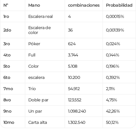
Nº
Mano
combinaciones
Probabilidad
1ro
Escalera real
4
0,00015%
Escalera de
2do
36
0,00139%
color
3ro
Póker
624
0,024%
4to
Full
3.744
0,144%
5to
Color
5.108
0,196%
6to
escalera
10.200
0,392%
7mo
Trio
54.912
2,11%
8vo
Doble par
123.552
4,75%
9no
Un par
1.098.240
42,26%
10mo
Carta alta
1.302.540
50,12%