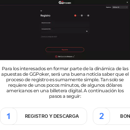
Para los interesados en formar parte de la dinámica de las
apuestas de GGPoker, será una buena noticia saber que el
proceso de registro es sumamente simple. Tan solo se
requiere de unos pocos minutos, de algunos dólares
americanos en una billetera digital. A continuación los
pasos a seguir:
REGISTRO Y DESCARGA
BON