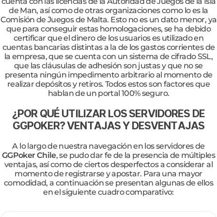
cuenta con las licencias de la Autoridad de Juegos de la Isla
de Man, así como de otras organizaciones como lo es la
Comisión de Juegos de Malta. Esto no es un dato menor, ya
que para conseguir estas homologaciones, se ha debido
certificar que el dinero de los usuarios es utilizado en
cuentas bancarias distintas a la de los gastos corrientes de
la empresa, que se cuenta con un sistema de cifrado SSL,
que las cláusulas de adhesión son justas y que no se
presenta ningún impedimento arbitrario al momento de
realizar depósitos y retiros. Todos estos son factores que
hablan de un portal 100% seguro.
¿POR QUÉ UTILIZAR LOS SERVIDORES DE
GGPOKER? VENTAJAS Y DESVENTAJAS
A lo largo de nuestra navegación en los servidores de
GGPoker Chile
, se pudo dar fe de la presencia de múltiples
ventajas, así como de ciertos desperfectos a considerar al
momento de registrarse y apostar. Para una mayor
comodidad, a continuación se presentan algunas de ellos
en el siguiente cuadro comparativo: