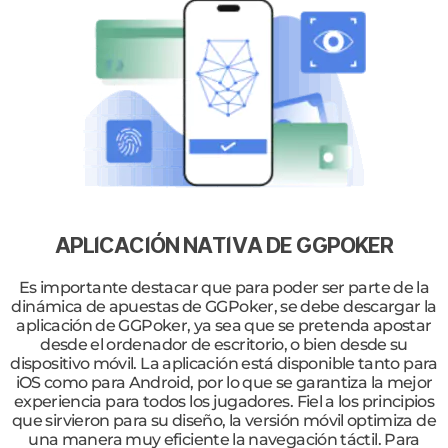
APLICACIÓN NATIVA DE GGPOKER
Es importante destacar que para poder ser parte de la
dinámica de apuestas de GGPoker, se debe descargar la
aplicación de GGPoker, ya sea que se pretenda apostar
desde el ordenador de escritorio, o bien desde su
dispositivo móvil. La aplicación está disponible tanto para
iOS como para Android, por lo que se garantiza la mejor
experiencia para todos los jugadores. Fiel a los principios
que sirvieron para su diseño, la versión móvil optimiza de
una manera muy eficiente la navegación táctil. Para