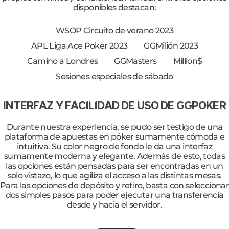
disponibles destacan:
WSOP Circuito de verano 2023
APL Liga Ace Poker 2023
GGMilión 2023
Camino a Londres
GGMasters
Million$
Sesiones especiales de sábado
INTERFAZ Y FACILIDAD DE USO DE GGPOKER
Durante nuestra experiencia, se pudo ser testigo de una
plataforma de apuestas en póker sumamente cómoda e
intuitiva. Su color negro de fondo le da una interfaz
sumamente moderna y elegante. Además de esto, todas
las opciones están pensadas para ser encontradas en un
solo vistazo, lo que agiliza el acceso a las distintas mesas.
Para las opciones de depósito y retiro, basta con seleccionar
dos simples pasos para poder ejecutar una transferencia
desde y hacia el servidor.