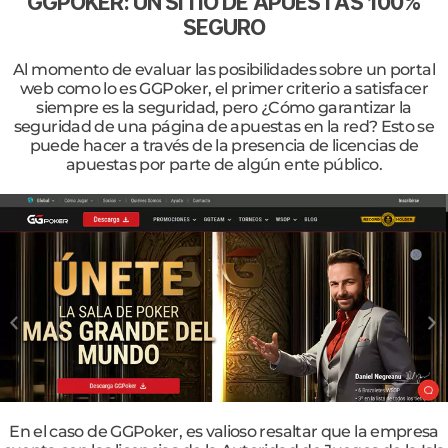
GGPOKER: UN SITIO DE APUESTAS 100%
SEGURO
Al momento de evaluar las posibilidades sobre un portal
web como lo es GGPoker, el primer criterio a satisfacer
siempre es la seguridad, pero ¿Cómo garantizar la
seguridad de una página de apuestas en la red? Esto se
puede hacer a través de la presencia de licencias de
apuestas por parte de algún ente público.
En el caso de GGPoker, es valioso resaltar que la empresa