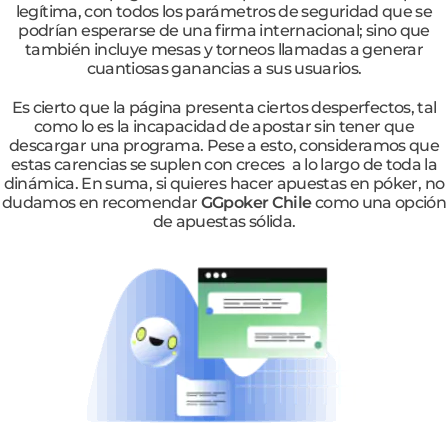
legítima, con todos los parámetros de seguridad que se
podrían esperarse de una firma internacional; sino que
también incluye mesas y torneos llamadas a generar
cuantiosas ganancias a sus usuarios.
Es cierto que la página presenta ciertos desperfectos, tal
como lo es la incapacidad de apostar sin tener que
descargar una programa. Pese a esto, consideramos que
estas carencias se suplen con creces a lo largo de toda la
dinámica. En suma, si quieres hacer apuestas en póker, no
dudamos en recomendar
GGpoker Chile
como una opción
de apuestas sólida.