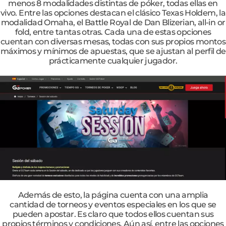
menos 8 modalidades distintas de póker, todas ellas en
vivo. Entre las opciones destacan el clásico Texas Holdem, la
modalidad Omaha, el Battle Royal de Dan Blizerian, all-in or
fold, entre tantas otras. Cada una de estas opciones
cuentan con diversas mesas, todas con sus propios montos
máximos y mínimos de apuestas, que se ajustan al perfil de
prácticamente cualquier jugador.
Además de esto, la página cuenta con una amplia
cantidad de torneos y eventos especiales en los que se
pueden apostar. Es claro que todos ellos cuentan sus
propios términos y condiciones. Aún así, entre las opciones