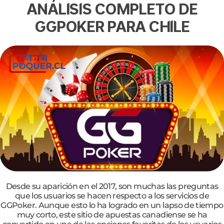
ANÁLISIS COMPLETO DE
GGPOKER PARA CHILE
Desde su aparición en el 2017, son muchas las preguntas
que los usuarios se hacen respecto a los servicios de
GGPoker. Aunque esto lo ha logrado en un lapso de tiempo
muy corto, este sitio de apuestas canadiense se ha