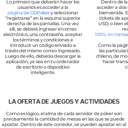
Lo primero que deberán hacer los
Dentro de l
usuarios es acceder a la
acceder a dos
página de GGPoker
y seleccionar
bienvenida. E
“registrarse” en la esquina superior
tickets de ap
derecha de las pantallas. Una vez
USD; o bien el
allí, se deberá ingresar el correo
re
electrónico, una contraseña, aceptar
100%, en trans
los términos y condiciones e
introducir un código enviado a
. Como la pági
través del mismo correo ingresado.
las particula
Luego de ello, deberás descargar la
chileno, de m
aplicación, ya sea en tu ordenador
hacer trans
de escritorio o dispositivo
c
inteligente.
LA OFERTA DE JUEGOS Y ACTIVIDADES
Como es lógico, el alma de cada servidor de póker son
precisamente la cantidad de mesas en las que se puede
apostar. Dentro de este corredor, se pueden apostar en al