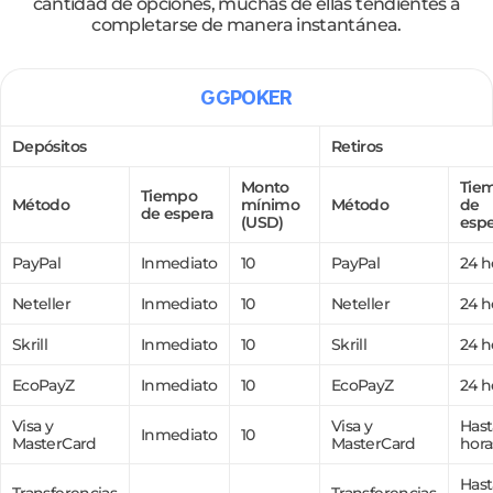
cantidad de opciones, muchas de ellas tendientes a
completarse de manera instantánea.
GGPOKER
Depósitos
Retiros
Monto
Tie
Tiempo
Método
mínimo
Método
de
de espera
(USD)
esp
PayPal
Inmediato
10
PayPal
24 h
Neteller
Inmediato
10
Neteller
24 h
Skrill
Inmediato
10
Skrill
24 h
EcoPayZ
Inmediato
10
EcoPayZ
24 h
Visa y
Visa y
Hast
Inmediato
10
MasterCard
MasterCard
hora
Hast
Transferencias
Transferencias